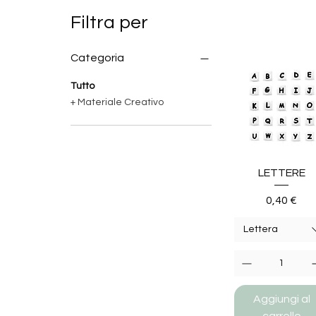
Filtra per
Categoria
Tutto
+ Materiale Creativo
LETTERE
Prezzo
0,40 €
Lettera
Aggiungi al
carrello