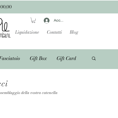
100,00
Accedi
Liquidazione
Contatti
Blog
Fasciatoio
Gift Box
Gift Card
cci
ssemblaggio della vostra catenella