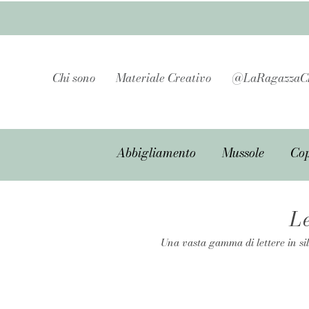
Chi sono
Materiale Creativo
@LaRagazzaC
Abbigliamento
Mussole
Cop
L
Una vasta gamma di lettere in si