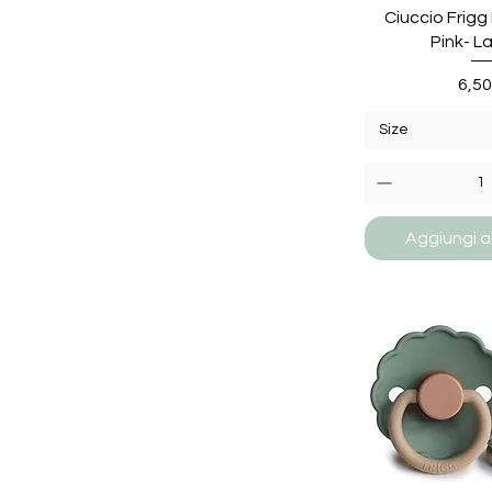
Ciuccio Frigg
Pink- L
Pre
6,50
Size
Aggiungi al