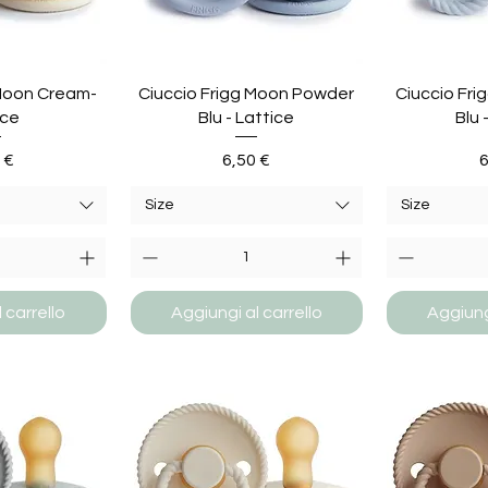
 Moon Cream-
Ciuccio Frigg Moon Powder
Ciuccio Fr
ice
Blu - Lattice
Blu 
zzo
Prezzo
P
 €
6,50 €
6
Size
Size
 carrello
Aggiungi al carrello
Aggiungi