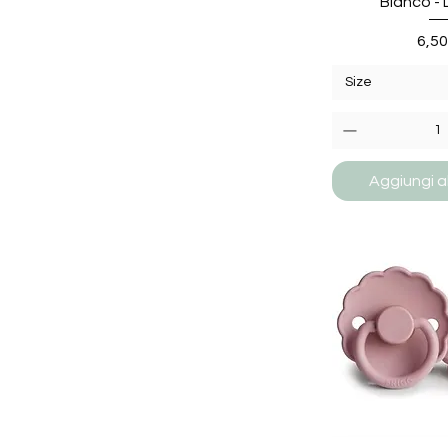
Bianco - 
Pre
6,50
Size
Aggiungi al