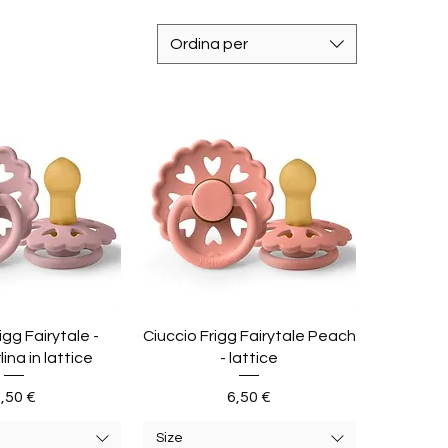
Ordina per
igg Fairytale -
Ciuccio Frigg Fairytale Peach
na in lattice
- lattice
rezzo
Prezzo
,50 €
6,50 €
Size