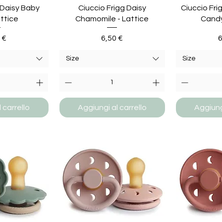
 Daisy Baby
Ciuccio Frigg Daisy
Ciuccio Fri
attice
Chamomile - Lattice
Candy
zzo
Prezzo
P
 €
6,50 €
6
Size
Size
 carrello
Aggiungi al carrello
Aggiungi