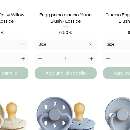
Daisy Willow
Frigg primo ciuccio Moon
Ciuccio Fr
Lattice
Blush - Lattice
Blush
zzo
Prezzo
P
 €
6,50 €
6
Size
Size
 carrello
Aggiungi al carrello
Aggiungi