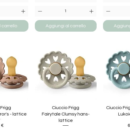
 carrello
Aggiungi al carrello
Aggiungi
 Frigg
Ciuccio Frigg
Ciuccio Fri
or's - lattice
Fairytale Clumsy hans-
Lukoi
lattice
zzo
P
 €
6