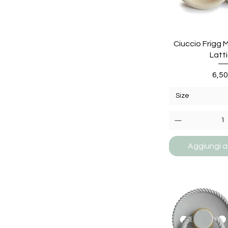
Ciuccio Frigg
Latt
Pre
6,50
Size
Aggiungi al