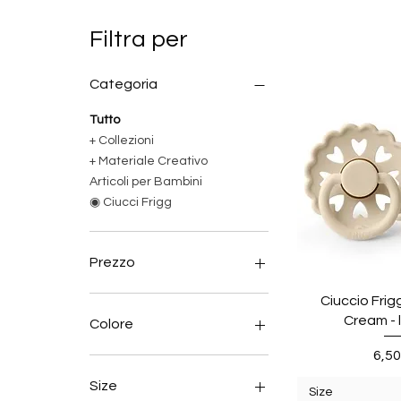
Filtra per
Categoria
Tutto
+ Collezioni
+ Materiale Creativo
Articoli per Bambini
◉ Ciucci Frigg
Prezzo
Ciuccio Frig
0 €
7 €
Cream - 
Colore
Pre
6,50
AZZURRO CIELO
BLU NOTTE
Size
Size