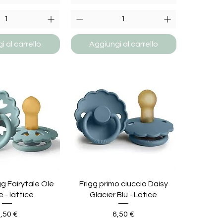
 al carrello
Aggiungi al carrello
gg Fairytale Ole
Frigg primo ciuccio Daisy
e - lattice
Glacier Blu - Latice
rezzo
Prezzo
,50 €
6,50 €