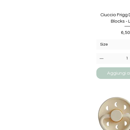
Ciuccio Frigg 
Blocks - 
Pre
6,50
Size
Aggiungi al