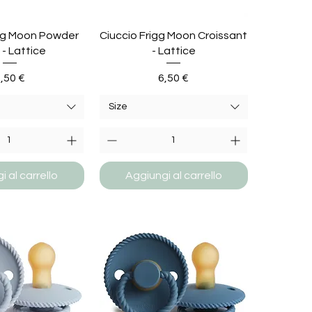
igg Moon Powder
Ciuccio Frigg Moon Croissant
 - Lattice
- Lattice
rezzo
Prezzo
,50 €
6,50 €
Size
 al carrello
Aggiungi al carrello