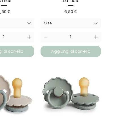
attice
Lattice
rezzo
Prezzo
,50 €
6,50 €
Size
 al carrello
Aggiungi al carrello