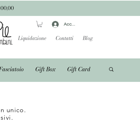
100,00
Accedi
Liquidazione
Contatti
Blog
Fasciatoio
Gift Box
Gift Card
n unico.
sivi.