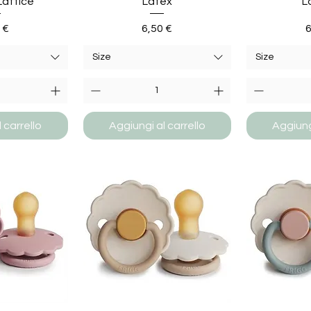
Lattice
Latex
L
zzo
Prezzo
P
 €
6,50 €
6
Size
Size
 carrello
Aggiungi al carrello
Aggiungi