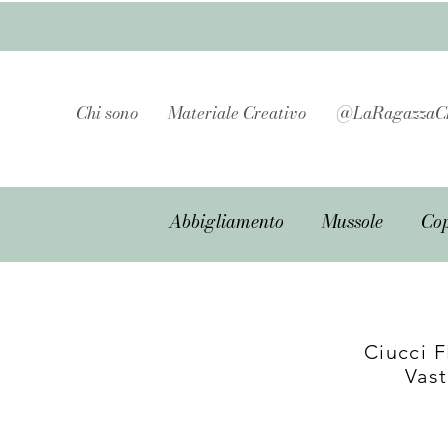
Chi sono
Materiale Creativo
@LaRagazzaC
Abbigliamento
Mussole
Cop
Ciucci 
Vast