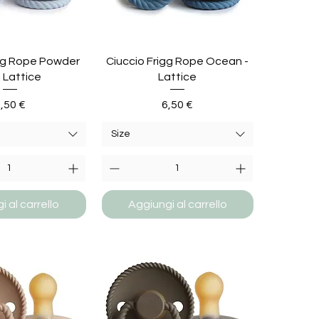
igg Rope Powder
Ciuccio Frigg Rope Ocean -
- Lattice
Lattice
rezzo
Prezzo
,50 €
6,50 €
Size
 al carrello
Aggiungi al carrello