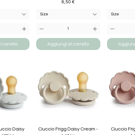
Prezzo
6,50 €
Size
Size
 carrello
Aggiungi al carrello
Aggiungi
iuccio Daisy
Ciuccio Frigg Daisy Cream -
Ciuccio Fri