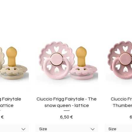
g Fairytale
Ciuccio Frigg Fairytale - The
Ciuccio Fr
lattice
snow queen - lattice
Thumberli
zzo
Prezzo
P
 €
6,50 €
6
Size
Size