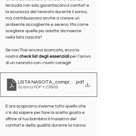
lenzuola non solo garantiscono il comfort e 
la sicurezza del neonato durante il sonno, 
ma contribuiscono anche a creare un 
ambiente accogliente e sereno. Ma come 
scegliere quelle più adatte da inserire 
nella lista nascita?
Se non l’hai ancora scaricata, ecco la 
nostra 
check list degli essenziali
 per l’arrivo 
di un neonato con i nostri consigli!
LISTA NASCITA_compressed
.pdf
Scarica PDF • 238KB
E ora scopriamo insieme tutto quello che 
c'è da sapere per fare la scelta giusta e 
offrire al tuo bambino il massimo del 
comfort e della qualità durante la nanna.