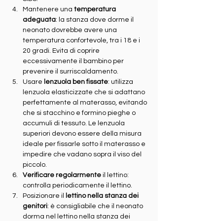
Mantenere una 
temperatura 
adeguata
: la stanza dove dorme il 
neonato dovrebbe avere una 
temperatura confortevole, tra i 18 e i 
20 gradi. Evita di coprire 
eccessivamente il bambino per 
prevenire il surriscaldamento.
Usare 
lenzuola ben fissate
: utilizza 
lenzuola elasticizzate che si adattano 
perfettamente al materasso, evitando 
che si stacchino e formino pieghe o 
accumuli di tessuto. Le lenzuola 
superiori devono essere della misura 
ideale per fissarle sotto il materasso e 
impedire che vadano sopra il viso del 
piccolo.
Verificare regolarmente
 il lettino: 
controlla periodicamente il lettino.
Posizionare il 
lettino nella stanza dei 
genitori
: è consigliabile che il neonato 
dorma nel lettino nella stanza dei 