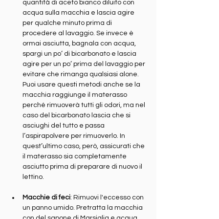
quantità di aceto bianco diluito con 
acqua sulla macchia e lascia agire 
per qualche minuto prima di 
procedere al lavaggio. Se invece è 
ormai asciutta, bagnala con acqua, 
spargi un po’ di bicarbonato e lascia 
agire per un po’ prima del lavaggio per 
evitare che rimanga qualsiasi alone. 
Puoi usare questi metodi anche se la 
macchia raggiunge il materasso 
perché rimuoverà tutti gli odori, ma nel 
caso del bicarbonato lascia che si 
asciughi del tutto e passa 
l’aspirapolvere per rimuoverlo. In 
quest’ultimo caso, però, assicurati che 
il materasso sia completamente 
asciutto prima di preparare di nuovo il 
lettino.
Macchie di feci
: Rimuovi l'eccesso con 
un panno umido. Pretratta la macchia 
con del sapone di Marsiglia e acqua 