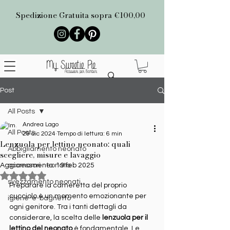
Spedizione Gratuita sopra €100,00
Post
All Posts
Andrea Lago
All Posts
29 dic 2024
Tempo di lettura: 6 min
Lenzuola per lettino neonato: quali
Abbigliamento neonato
scegliere, misure e lavaggio
Aggiornamento:
accessori neonato
19 feb 2025
Valutazione NaN stelle su 5.
svezzamento neonati
Preparare la cameretta del proprio 
cucciolo è un momento emozionante per 
igiene-e-bagnetto
ogni genitore. Tra i tanti dettagli da 
considerare, la scelta delle 
lenzuola per il 
lettino del neonato
 è fondamentale. Le 