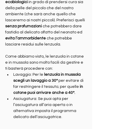
ecobiologici
 in grado di prendersi cura sia 
della pelle del piccolo che del nostro 
ambiente (che sarà anche quello che 
lasceremo ai nostri piccoli). Preferisci quelli 
senza profumazioni
 che potrebbero dare 
fastidio al delicato olfatto del neonato ed 
evita l’ammorbidente
 che potrebbe 
lasciare residui sulle lenzuola.
Come abbiamo visto, le lenzuola in cotone 
e in mussola sono molto facili da gestire e 
ti basterà procedere con:
Lavaggio: Per le 
lenzuola in mussola 
scegli un lavaggio a 30°
 per evitare di 
far restringere il tessuto; per quelle 
in 
cotone puoi arrivare anche a 40°.
Asciugatura: Se puoi opta per 
l’asciugatura all’aria aperta o in 
alternativa imposta il programma 
delicato dell’asciugatrice.