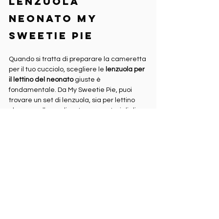
Lenzuola 
neonato My 
Sweetie Pie
Quando si tratta di preparare la cameretta 
per il tuo cucciolo, scegliere le 
lenzuola per 
il lettino del neonato
 giuste è 
fondamentale. Da My Sweetie Pie, puoi 
trovare un set di lenzuola, sia per lettino 
che per culla, realizzate con materiali di 
alta qualità per garantire il massimo 
comfort e sicurezza al tuo piccolo.
Le nostre 
lenzuola per neonati
 sono tutte 
realizzate in 
mussola
, un tessuto leggero, 
traspirante e incredibilmente morbido 
certificata 
Oeko-tex standard 100 Classe 
1
, ovvero sicura per la pelle delicata dei 
neonati. Questo perché non vogliamo solo 
assicura che il tuo bambino sia avvolto in 