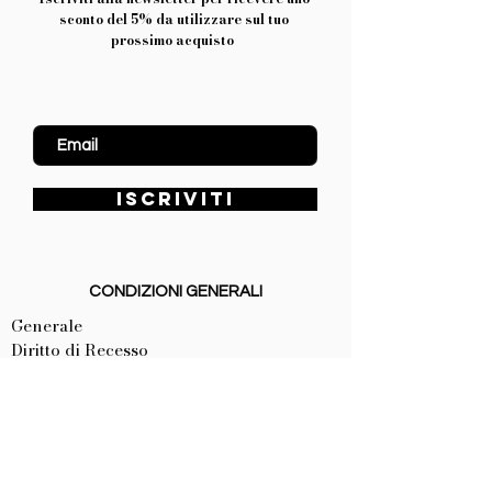
sconto del 5% da utilizzare sul tuo
prossimo acquisto
Inserisci Email
ISCRIVITI
CONDIZIONI GENERALI
Generale
Diritto di Recesso
Procedura d'Acquisto
Modifiche all'ordine
Eventuali non Disponibilità
Spedizioni
Resi e Rimborsi