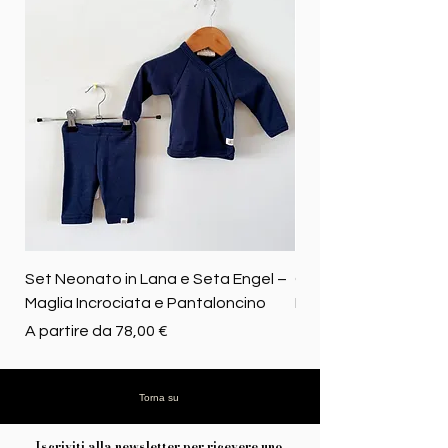
Set Neonato in Lana e Seta Engel –
Coperta baby in 100%
Maglia Incrociata e Pantaloncino
Merino biologica
Prezzo scontato
Prezzo
A partire da
78,00 €
72,50 €
Torna su
Iscriviti alla newsletter per ricevere uno