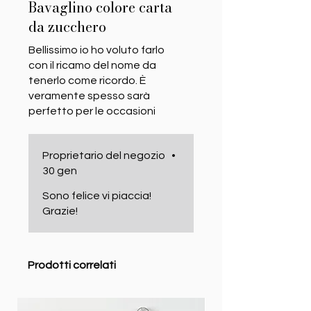
Bavaglino colore carta
da zucchero
Bellissimo io ho voluto farlo
con il ricamo del nome da
tenerlo come ricordo. È
veramente spesso sarà
perfetto per le occasioni
importanti
Proprietario del negozio
•
30 gen
Sono felice vi piaccia!
Grazie!
Prodotti correlati