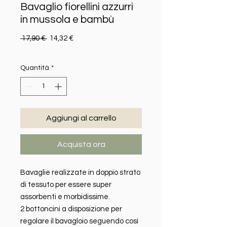
Bavaglio fiorellini azzurri
in mussola e bambù
Prezzo regolare
Prezzo scontato
 17,90 € 
14,32 €
Quantità
*
Aggiungi al carrello
Acquista ora
Bavaglie realizzate in doppio strato
di tessuto per essere super
assorbenti e morbidissime.
2 bottoncini a disposizione per
regolare il bavagloio seguendo così