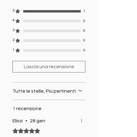
5
1
4
0
3
0
2
0
1
0
Lascia una recensione
Tutte le stelle, Più pertinenti
1 recensione
Elisa
•
28 gen
Valutazione 5 stelle su 5.