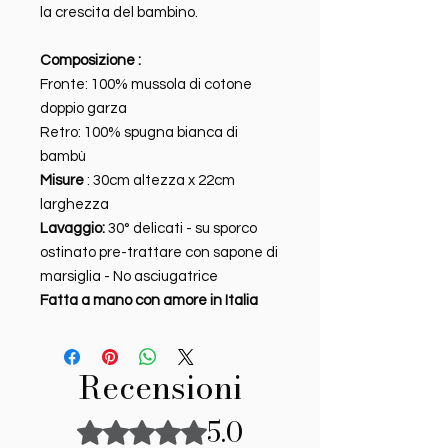
la crescita del bambino.
Composizione :
Fronte:
100% mussola di cotone
doppio garza
Retro: 100% spugna bianca di
bambù
Misure
: 30cm altezza
x 22cm
larghezza
Lavaggio:
30° delicati - su sporco
ostinato pre-trattare con sapone di
marsiglia
- No asciugatrice
Fatta a mano con amore in Italia
Recensioni
5.0
Valutazione 5 stelle su 5.