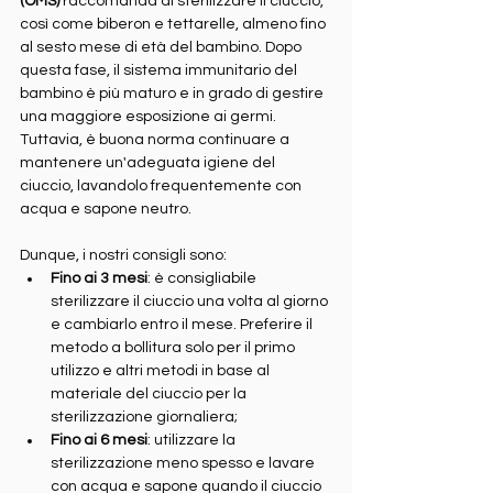
(OMS)
 raccomanda di sterilizzare il ciuccio, 
così come biberon e tettarelle, almeno fino 
al sesto mese di età del bambino. Dopo 
questa fase, il sistema immunitario del 
bambino è più maturo e in grado di gestire 
una maggiore esposizione ai germi. 
Tuttavia, è buona norma continuare a 
mantenere un'adeguata igiene del 
ciuccio, lavandolo frequentemente con 
acqua e sapone neutro.
Dunque, i nostri consigli sono:
Fino ai 3 mesi
: è consigliabile 
sterilizzare il ciuccio una volta al giorno 
e cambiarlo entro il mese. Preferire il 
metodo a bollitura solo per il primo 
utilizzo e altri metodi in base al 
materiale del ciuccio per la 
sterilizzazione giornaliera;
Fino ai 6 mesi
: utilizzare la 
sterilizzazione meno spesso e lavare 
con acqua e sapone quando il ciuccio 