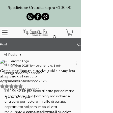
Spedizione Gratuita sopra €100,00
Post
All Posts
Andrea Lago
All Posts
31 gen 2025
Tempo di lettura: 6 min
Come sterilizzare ciuccio: guida completa
Abbigliamento neonato
all’igiene del ciuccio
Aggiornamento:
accessori neonato
13 apr 2025
Valutazione NaN stelle su 5.
svezzamento neonati
Il ciuccio è un prezioso alleato per calmare 
e confortare il tuo bambino, ma richiede 
igiene-e-bagnetto
una cura particolare in fatto di pulizia, 
soprattutto nei primi mesi di vita.
Ma quanto e 
come sterilizzare il ciuccio
? 