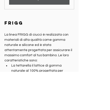
Frigg
La linea FRIGG di ciucci è realizzata con 
materiali di alta qualità come gomma 
naturale e silicone ed è stata 
attentamente progettata per assicurare il 
massimo comfort al tuo bambino. Le loro 
caratteristiche sono:
La tettarella il lattice di gomma 
naturale al 100% progettata per 
espandersi con l'uso, adattandosi alle 
esigenze del tuo bambino.
Privi al 100% di BPA, BPS, PVC e ftalati, 
offrono una soluzione sicura e priva di 
sostanze nocive.
Diversi stili per tutte le preferenze.