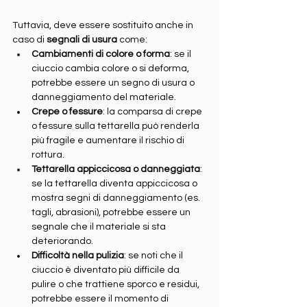
Tuttavia, deve essere sostituito anche in 
caso di 
segnali di usura
 come:
Cambiamenti di colore o forma
: se il 
ciuccio cambia colore o si deforma, 
potrebbe essere un segno di usura o 
danneggiamento del materiale.
Crepe o fessure
: la comparsa di crepe 
o fessure sulla tettarella può renderla 
più fragile e aumentare il rischio di 
rottura.
Tettarella appiccicosa o danneggiata
: 
se la tettarella diventa appiccicosa o 
mostra segni di danneggiamento (es. 
tagli, abrasioni), potrebbe essere un 
segnale che il materiale si sta 
deteriorando.
Difficoltà nella pulizia
: se noti che il 
ciuccio è diventato più difficile da 
pulire o che trattiene sporco e residui, 
potrebbe essere il momento di 