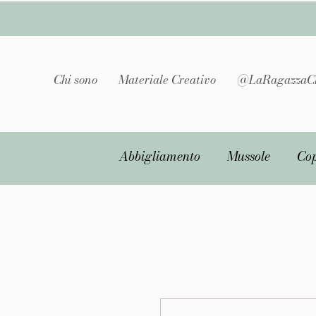
Chi sono
Materiale Creativo
@LaRagazzaC
Abbigliamento
Mussole
Cop