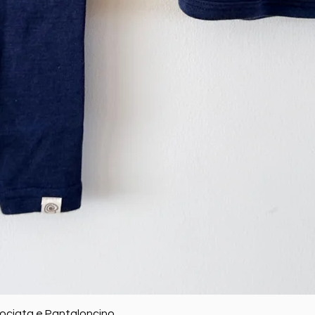
Vista rapida
rociata e Pantaloncino