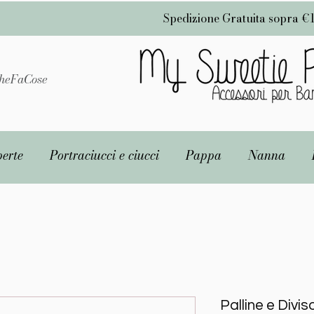
Spedizione Gratuita sopra €
heFaCose
erte
Portraciucci e ciucci
Pappa
Nanna
Palline e Divis