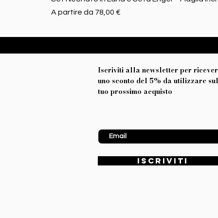
Prezzo scontato
A partire da
78,00 €
Iscriviti alla newsletter per riceve
uno sconto del 5% da utilizzare su
tuo prossimo acquisto
Inserisci Email
ISCRIVITI