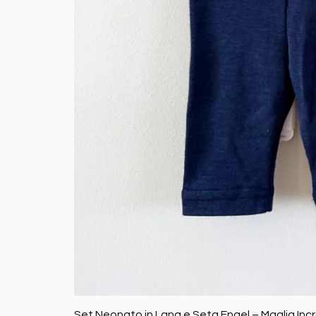
Set Neonato in Lana e Seta Engel – Maglia Inc