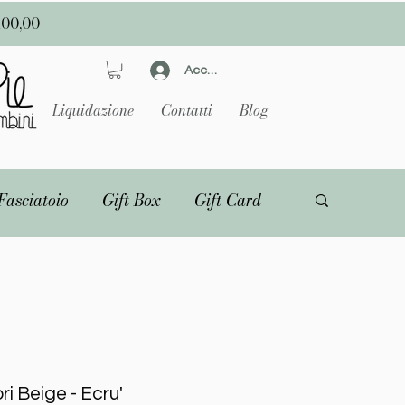
100,00
Accedi
Liquidazione
Contatti
Blog
Fasciatoio
Gift Box
Gift Card
ori Beige - Ecru'