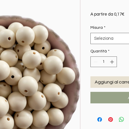
Pr
A partire da
0,17€
Misura
*
Seleziona
Quantità
*
Aggiungi al carre