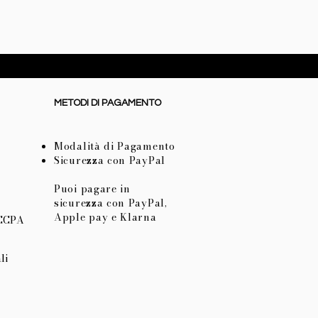
Prezzo
72,50 €
METODI DI PAGAMENTO
Modalità di Pagamento
Sicurezza con PayPal
Puoi pagare in
sicurezza con PayPal,
Apple pay e Klarna
 CCPA
li