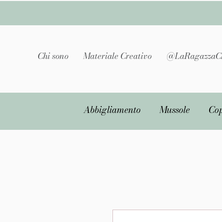
Chi sono
Materiale Creativo
@LaRagazzaC
Abbigliamento
Mussole
Cop