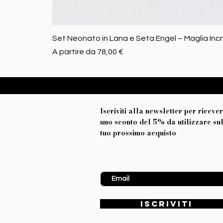
Set Neonato in Lana e Seta Engel – Maglia Inc
Prezzo scontato
A partire da
78,00 €
Iscriviti alla newsletter per riceve
uno sconto del 5% da utilizzare su
tuo prossimo acquisto
Inserisci Email
ISCRIVITI