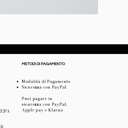
Coperta baby i
Prezzo
72,50 €
METODI DI PAGAMENTO
Modalità di Pagamento
Sicurezza con PayPal
Puoi pagare in
sicurezza con PayPal,
Apple pay e Klarna
 CCPA
li