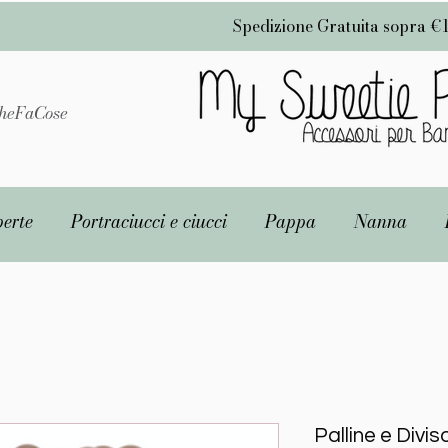
Spedizione Gratuita sopra €
heFaCose
erte
Portraciucci e ciucci
Pappa
Nanna
Palline e Divis