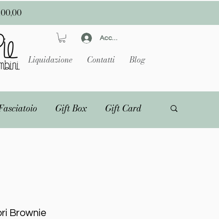
100,00
Accedi
Liquidazione
Contatti
Blog
Fasciatoio
Gift Box
Gift Card
ori Brownie