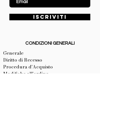
ISCRIVITI
CONDIZIONI GENERALI
Generale
Diritto di Recesso
Procedura d'Acquisto
Modifiche all'ordine
Eventuali non Disponibilità
Spedizioni
Resi e Rimborsi
CERTIFICAZIONI
Tessuti
Materiale Creativo
CE Articoli Personalizzati
LISTA NASCITA