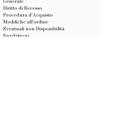
Generale
Diritto di Recesso
Procedura d'Acquisto
Modifiche all'ordine
Eventuali non Disponibilità
Spedizioni
Resi e Rimborsi
CERTIFICAZIONI
Tessuti
Materiale Creativo
CE Articoli Personalizzati
LISTA NASCITA
Come Crearla
Come Utilizzarla
METODI DI PAGAMENTO
Dichiarazione di Accessibilità