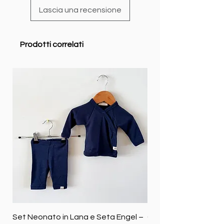
Lascia una recensione
Prodotti correlati
Set Neonato in Lana e Seta Engel –
Coperta baby in 100%