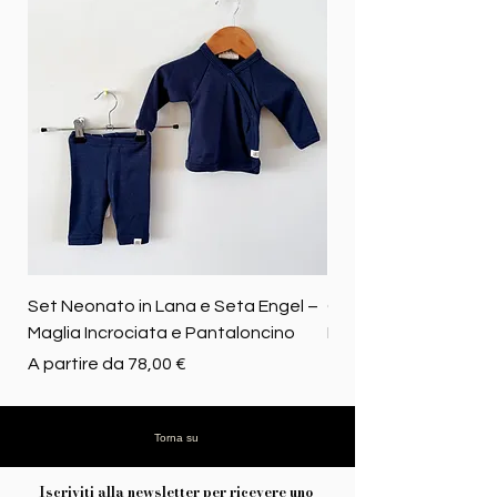
Set Neonato in Lana e Seta Engel –
Coperta baby in 100%
Maglia Incrociata e Pantaloncino
Merino biologica
Prezzo scontato
Prezzo
A partire da
78,00 €
72,50 €
Torna su
Iscriviti alla newsletter per ricevere uno