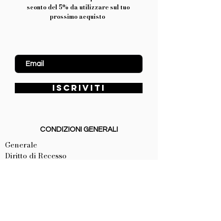
sconto del 5% da utilizzare sul tuo
prossimo acquisto
Inserisci Email
ISCRIVITI
CONDIZIONI GENERALI
Generale
Diritto di Recesso
Procedura d'Acquisto
Modifiche all'ordine
Eventuali non Disponibilità
Spedizioni
Resi e Rimborsi