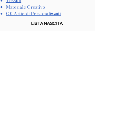
Tessuti
Materiale Creativo
CE Articoli Personalizzati
LISTA NASCITA
Come Crearla
Come Utilizzarla
METODI DI PAGAMENTO
Dichiarazione di Accessibilità
COOKIES & PRIVACY
Trattamento dati personali
Informativa sulla Privacy
In conformità con il CCPA
Non vendiamo informazioni personali