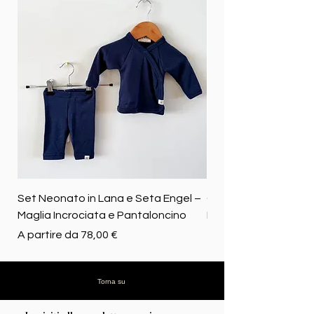
Set Neonato in Lana e Seta Engel –
Coperta baby in 100%
Maglia Incrociata e Pantaloncino
Merino biologica
Prezzo scontato
Prezzo
A partire da
78,00 €
72,50 €
Torna su