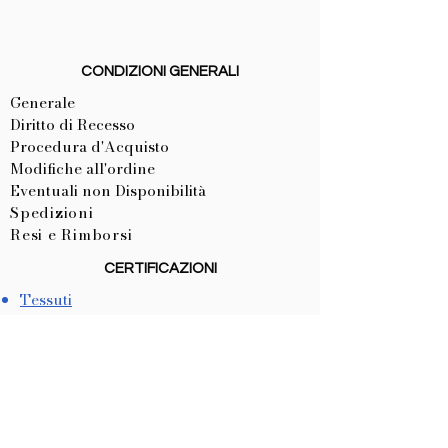
CONDIZIONI GENERALI
Generale
Diritto di Recesso
Procedura d'Acquisto
Modifiche all'ordine
Eventuali non Disponibilità
Spedizioni
Resi e Rimborsi
CERTIFICAZIONI
Tessuti
Materiale Creativo
CE Articoli Personalizzati
LISTA NASCITA
Come Crearla
Come Utilizzarla