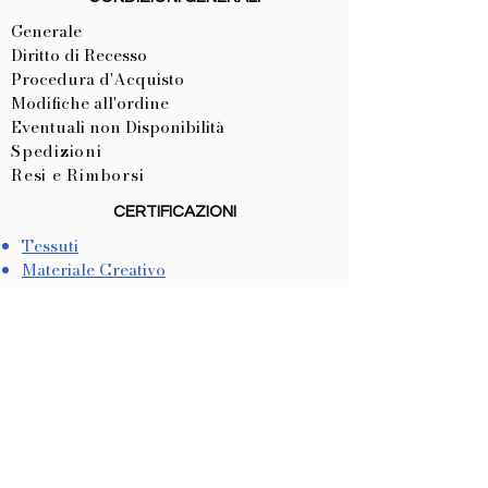
Generale
Diritto di Recesso
Procedura d'Acquisto
Modifiche all'ordine
Eventuali non Disponibilità
Spedizioni
Resi e Rimborsi
CERTIFICAZIONI
Tessuti
Materiale Creativo
CE Articoli Personalizzati
LISTA NASCITA
Come Crearla
Come Utilizzarla
METODI DI PAGAMENTO