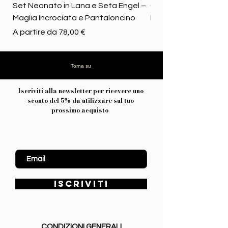
Set Neonato in Lana e Seta Engel –
Coperta baby in 100%
Maglia Incrociata e Pantaloncino
Merino biologica
Prezzo scontato
Prezzo
A partire da
78,00 €
72,50 €
Torna su
Iscriviti alla newsletter per ricevere uno
sconto del 5% da utilizzare sul tuo
prossimo acquisto
Inserisci Email
ISCRIVITI
CONDIZIONI GENERALI