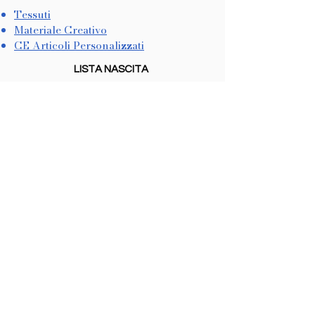
Tessuti
Materiale Creativo
CE Articoli Personalizzati
LISTA NASCITA
Come Crearla
Come Utilizzarla
METODI DI PAGAMENTO
Dichiarazione di Accessibilità
COOKIES & PRIVACY
Trattamento dati personali
Informativa sulla Privacy
In conformità con il CCPA
Non vendiamo informazioni personali