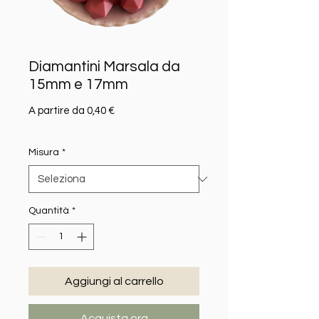
Diamantini Marsala da
15mm e 17mm
Prezzo scontato
A partire da
0,40 €
Misura
*
Quantità
*
Aggiungi al carrello
Acquista ora