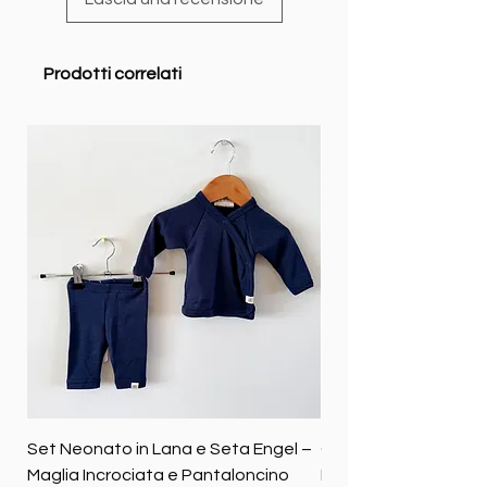
Prodotti correlati
Set Neonato in Lana e Seta Engel –
Coperta baby in 100%
Maglia Incrociata e Pantaloncino
Merino biologica