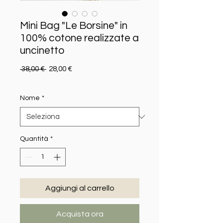
Mini Bag "Le Borsine" in
100% cotone realizzate a
uncinetto
Prezzo regolare
Prezzo scontato
 38,00 € 
28,00 €
Nome
*
Quantità
*
Aggiungi al carrello
Acquista ora