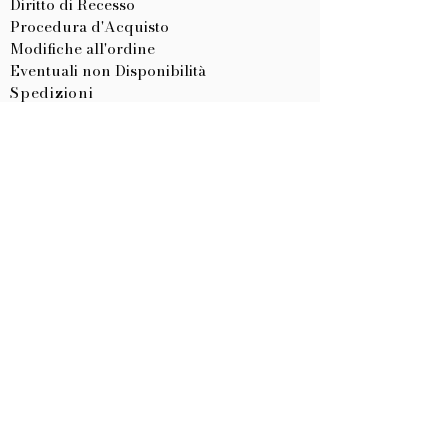
Diritto di Recesso
Procedura d'Acquisto
Modifiche all'ordine
Eventuali non Disponibilità
Spedizioni
Resi e Rimborsi
CERTIFICAZIONI
Tessuti
Materiale Creativo
CE Articoli Personalizzati
LISTA NASCITA
Come Crearla
Come Utilizzarla
METODI DI PAGAMENTO
Dichiarazione di Accessibilità