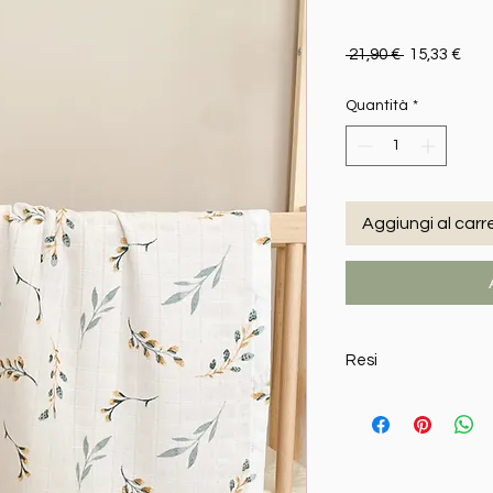
Prezzo rego
Prez
 21,90 € 
15,33 €
Quantità
*
Aggiungi al carre
Resi
MY SWEETIE PIE si rise
iscritto, la restituz
il compratore ne facci
termine di giorni 7 (