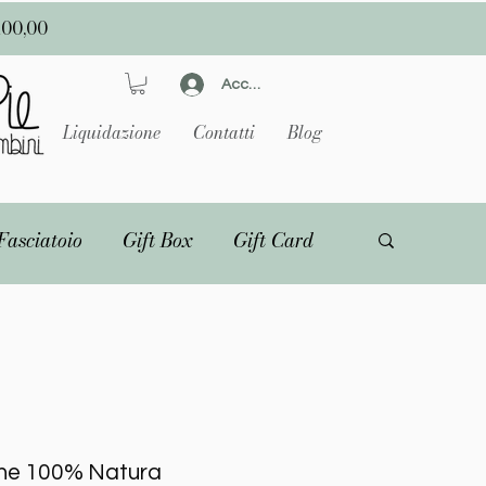
100,00
Accedi
Liquidazione
Contatti
Blog
Fasciatoio
Gift Box
Gift Card
ne 100% Natura