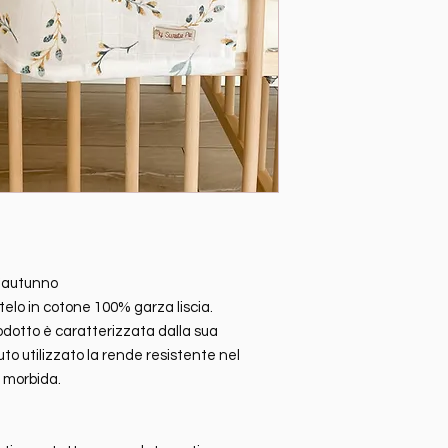
restituzioni non auto
Compratore mittente. 
stata autorizzata de
spese del comprator
Sweetie Pie entro 10
ed in perfetto stato
autorizzate restituzio
per cause non imputa
d'autunno
telo in cotone 100% garza liscia.
rodotto è caratterizzata dalla sua
suto utilizzato la rende resistente nel
 morbida.