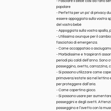
- Fasciare il bebè così da farlo s
popolare
- Perfetta per un po' di privacy d
essere appoggiata sulla vostra sp
del vostro bebè
- Appoggiata sulla vostra spalla, p
- Utilissima ovunque per il cambio
fasciatoio di emergenza.
- Come accappatoio o asciugam
- Morbidissime e traspiranti assorb
periodi più caldi dell’anno. Sono 
passeggino, ovetto, carrozzina, cu
- Si possono utilizzare come cope
primavera/estate sia nel lettino
per proteggere dall’aria.
- Come copertina gioco.
- Si possono usare per aumentare
passeggini e degli ovetti. Atten
passeggino e l’ovetto con la mus