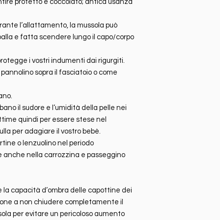
entire protetto e coccolato; antica usanza
urante l’allattamento, la mussola può
alla e fatta scendere lungo il capo/corpo
rotegge i vostri indumenti dai rigurgiti.
 pannolino sopra il fasciatoio o come
ano.
ano il sudore e l’umidità della pelle nei
ottime quindi per essere stese nel
lla per adagiare il vostro bebè.
rtine o lenzuolino nel periodo
 e anche nella carrozzina e passeggino
 la capacità d’ombra delle capottine dei
zione a non chiudere completamente il
sola per evitare un pericoloso aumento