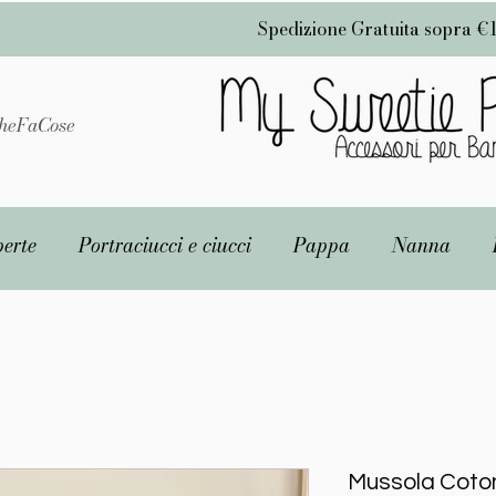
Spedizione Gratuita sopra €
heFaCose
erte
Portraciucci e ciucci
Pappa
Nanna
Mussola Coto