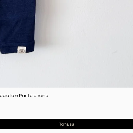
Vista rapida
rociata e Pantaloncino
Torna su