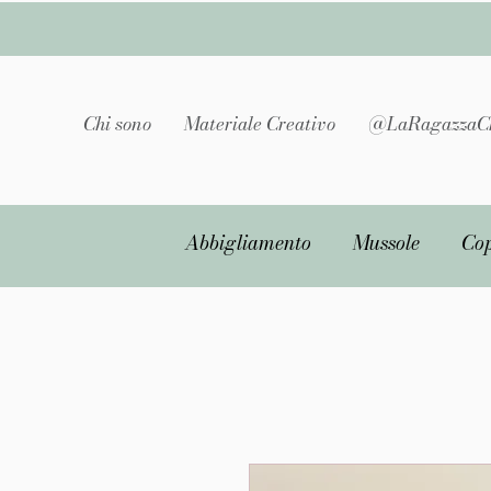
Chi sono
Materiale Creativo
@LaRagazzaC
Abbigliamento
Mussole
Cop