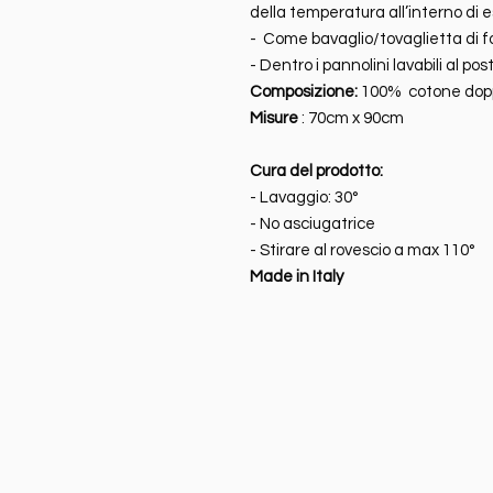
della temperatura all’interno di e
- Come bavaglio/tovaglietta di f
- Dentro i pannolini lavabili al po
Composizione:
100% cotone dopp
Misure
: 70cm x 90cm
Cura del prodotto:
- Lavaggio: 30°
- No asciugatrice
- Stirare al rovescio a max 110°
Made in Italy