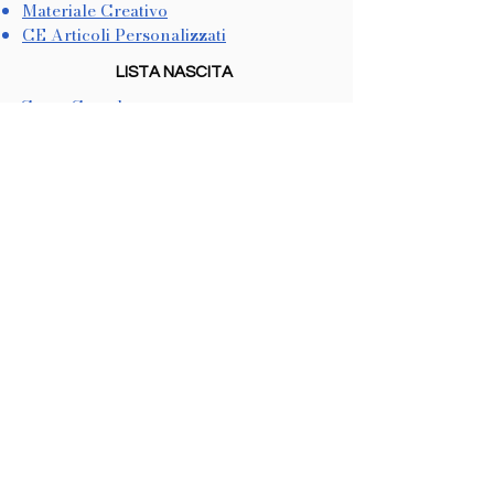
Materiale Creativo
CE Articoli Personalizzati
LISTA NASCITA
Come Crearla
Come Utilizzarla
METODI DI PAGAMENTO
Dichiarazione di Accessibilità
COOKIES & PRIVACY
Trattamento dati personali
Informativa sulla Privacy
In conformità con il CCPA
Non vendiamo informazioni personali