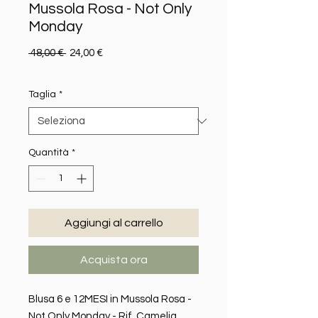
Mussola Rosa - Not Only
Monday
Prezzo regolare
Prezzo scontato
 48,00 € 
24,00 €
Taglia
*
Quantità
*
Aggiungi al carrello
Acquista ora
Blusa 6 e 12MESI in Mussola Rosa -
Not Only Monday - Rif. Camelia