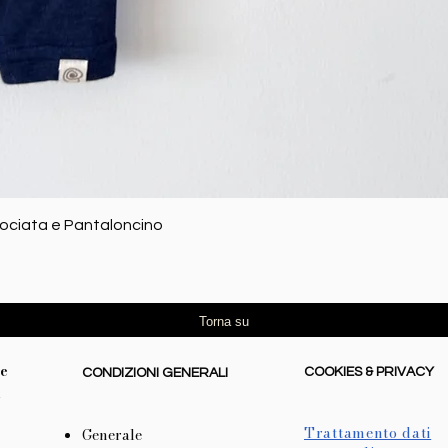
Vista rapida
rociata e Pantaloncino
Torna su
re
COOKIES & PRIVACY
CONDIZIONI GENERALI
l
Trattamento dati
Generale