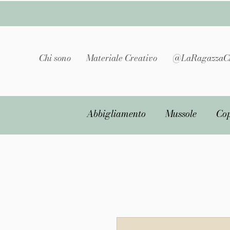
Chi sono
Materiale Creativo
@LaRagazzaC
Abbigliamento
Mussole
Cop