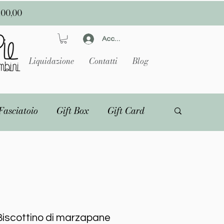
100,00
Accedi
Liquidazione
Contatti
Blog
Fasciatoio
Gift Box
Gift Card
Biscottino di marzapane