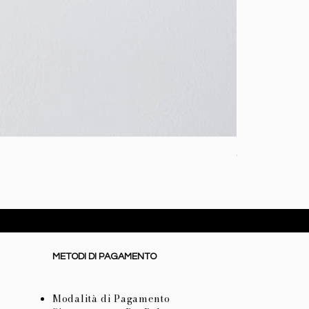
Coperta baby i
Prezzo
72,50 €
METODI DI PAGAMENTO
Modalità di Pagamento