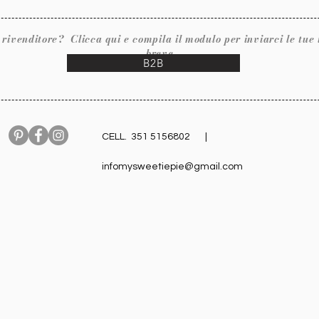
ore? Clicca qui e compila il modulo per inviarci le tue inf
breve.
B2B
CELL. 351 5156802 |
infomysweetiepie@gmail.com