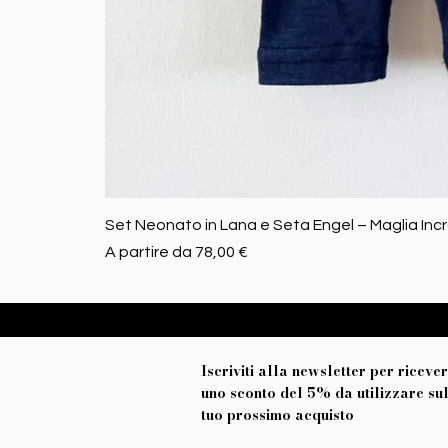
Set Neonato in Lana e Seta Engel – Maglia Inc
Prezzo scontato
A partire da
78,00 €
Iscriviti alla newsletter per riceve
uno sconto del 5% da utilizzare su
tuo prossimo acquisto