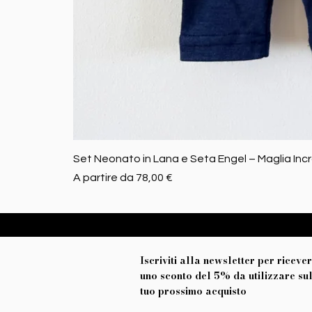
Set Neonato in Lana e Seta Engel – Maglia Inc
Prezzo scontato
A partire da
78,00 €
Iscriviti alla newsletter per riceve
uno sconto del 5% da utilizzare su
tuo prossimo acquisto