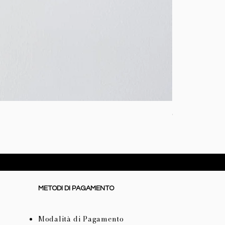
Coperta baby i
Prezzo
72,50 €
METODI DI PAGAMENTO
Modalità di Pagamento