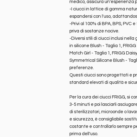
medico, assicura un'esperienza p
-I ciucci in lattice di gomma nat
espandersi con l'uso, adattandos
-Privi al 100% di BPA, BPS, PVC e 
priva di sostanze nocive.
-Diversi stili di ciucci inclusi 
in silicone Blush - Taglia 1, FRI
Match Girl - Taglia 1, FRIGG Daisy
Symmetrical Silicone Blush - Tagli
preferenze.
Questi ciucci sono progettati e 
standard elevati di qualità e sicu
Per la cura dei ciucci FRIGG, si c
3-5 minuti e poi lasciarli asciugare
di sterilizzatori, microonde o lav
e sicurezza, è consigliabile sostitu
costante e controllarlo sempre 
prima dell'uso.