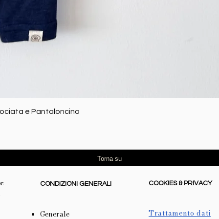
Vista rapida
rociata e Pantaloncino
Torna su
re
COOKIES & PRIVACY
CONDIZIONI GENERALI
l
Trattamento dati
Generale