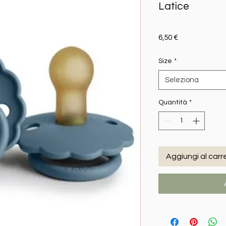
Latice
Prezzo
6,50 €
Size
*
Seleziona
Quantità
*
Aggiungi al carre