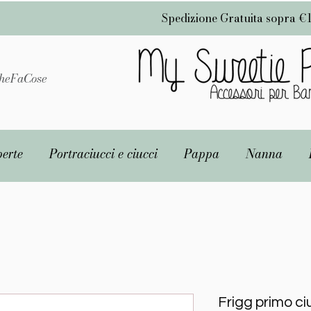
Spedizione Gratuita sopra €
heFaCose
erte
Portraciucci e ciucci
Pappa
Nanna
Frigg primo ci