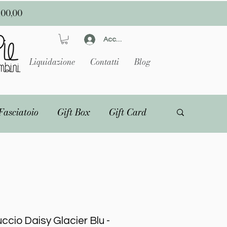
100,00
Accedi
Liquidazione
Contatti
Blog
Fasciatoio
Gift Box
Gift Card
uccio Daisy Glacier Blu -