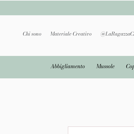
Chi sono
Materiale Creativo
@LaRagazzaC
Abbigliamento
Mussole
Cop