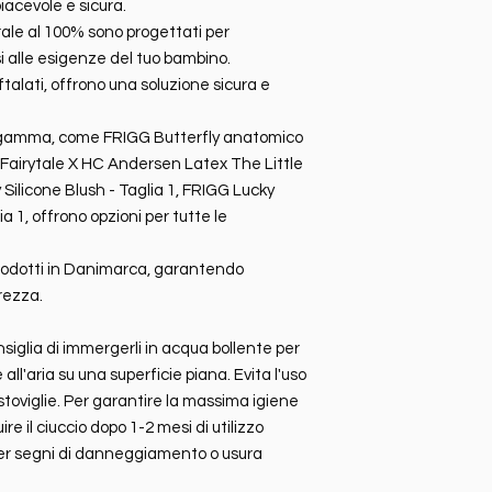
iacevole e sicura.
urale al 100% sono progettati per
i alle esigenze del tuo bambino.
ftalati, offrono una soluzione sicura e
nella gamma, come FRIGG Butterfly anatomico
GG Fairytale X HC Andersen Latex The Little
 Silicone Blush - Taglia 1, FRIGG Lucky
a 1, offrono opzioni per tutte le
prodotti in Danimarca, garantendo
rezza.
onsiglia di immergerli in acqua bollente per
 all'aria su una superficie piana. Evita l'uso
astoviglie. Per garantire la massima igiene
ire il ciuccio dopo 1-2 mesi di utilizzo
per segni di danneggiamento o usura