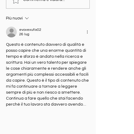
Collana di ambra per
Dermatite neon
dentizione: funziona
sintomi ai tessu
davvero?
indossare per
Più nuovi
migliorarla
evovexufix02
26 lug
Questo è contenuto davvero di qualità e 
posso capire che una enorme quantità di 
tempo e sforzo è andato nella ricerca e 
scrittura. Hai un vero talento per spiegare 
le cose chiaramente e rendere anche gli 
argomenti più complessi accessibili e facili 
da capire. Questo è il tipo di contenuto che 
mi fa continuare a tornare a leggere 
sempre di più e non riesco a smettere. 
Continua a fare quello che stai facendo 
perché il tuo lavoro sta davvero avendo…