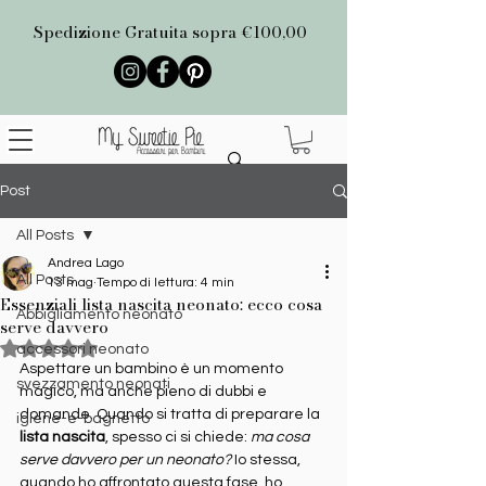
Spedizione Gratuita sopra €100,00
Post
All Posts
Andrea Lago
All Posts
13 mag
Tempo di lettura: 4 min
Essenziali lista nascita neonato: ecco cosa
Abbigliamento neonato
serve davvero
Valutazione NaN stelle su 5.
accessori neonato
Aspettare un bambino è un momento 
svezzamento neonati
magico, ma anche pieno di dubbi e 
domande. Quando si tratta di preparare la 
igiene-e-bagnetto
lista nascita
, spesso ci si chiede: 
ma cosa 
serve davvero per un neonato?
 Io stessa, 
quando ho affrontato questa fase, ho 