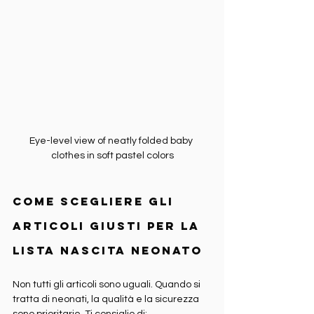
Eye-level view of neatly folded baby 
clothes in soft pastel colors
Come scegliere gli 
articoli giusti per la 
lista nascita neonato
Non tutti gli articoli sono uguali. Quando si 
tratta di neonati, la qualità e la sicurezza 
sono prioritarie. Ti consiglio di: