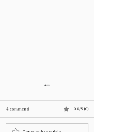
4 commenti
0.0/5 (0)
Commenta e valuta...