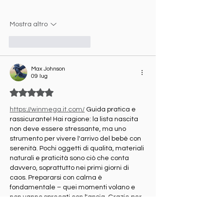
Mostra altro
Mi piace
Rispondi
Max Johnson
09 lug
Valutazione 5 stelle su 5.
https://winmega.it.com/
 Guida pratica e 
rassicurante! Hai ragione: la lista nascita 
non deve essere stressante, ma uno 
strumento per vivere l'arrivo del bebè con 
serenità. Pochi oggetti di qualità, materiali 
naturali e praticità sono ciò che conta 
davvero, soprattutto nei primi giorni di 
caos. Prepararsi con calma è 
fondamentale – quei momenti volano e 
non vanno sprecati con l'ansia. Grazie per 
aver condiviso la tua esperienza! 