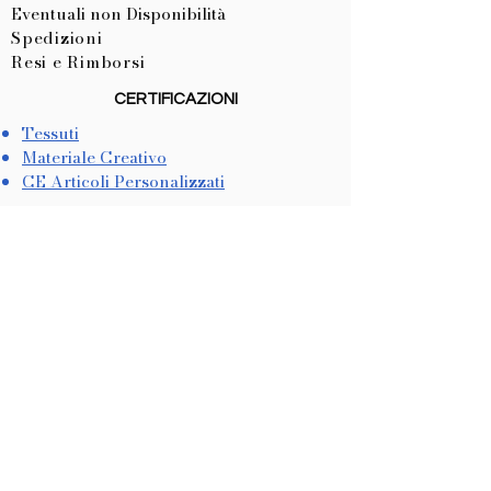
Eventuali non Disponibilità
Spedizioni
Resi e Rimborsi
CERTIFICAZIONI
Tessuti
Materiale Creativo
CE Articoli Personalizzati
LISTA NASCITA
Come Crearla
Come Utilizzarla
METODI DI PAGAMENTO
Dichiarazione di Accessibilità
COOKIES & PRIVACY
Trattamento dati personali