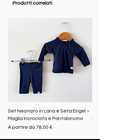
Prodotti correlati
Set Neonato in Lana e Seta Engel –
Coperta baby in 100%
Maglia Incrociata e Pantaloncino
Merino biologica
Prezzo scontato
Prezzo
A partire da
78,00 €
72,50 €