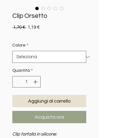
Clip Orsetto
Prezzo regolare
Prezzo scontato
 1,70 € 
1,19 €
Colore
*
Quantità
*
Aggiungi al carrello
Acquista ora
Clip farfalla in silicone: