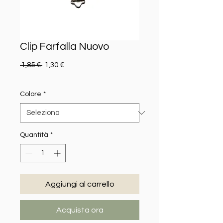
Clip Farfalla Nuovo
Prezzo regolare
Prezzo scontato
 1,85 € 
1,30 €
Colore
*
Quantità
*
Aggiungi al carrello
Acquista ora