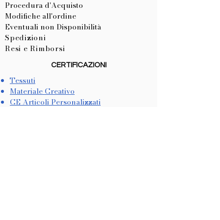
Procedura d'Acquisto
Modifiche all'ordine
Eventuali non Disponibilità
Spedizioni
Resi e Rimborsi
CERTIFICAZIONI
Tessuti
Materiale Creativo
CE Articoli Personalizzati
LISTA NASCITA
Come Crearla
Come Utilizzarla
METODI DI PAGAMENTO
Dichiarazione di Accessibilità
COOKIES & PRIVACY