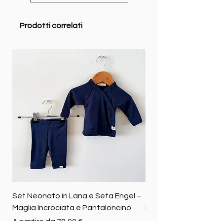
Prodotti correlati
Set Neonato in Lana e Seta Engel –
Coperta baby in 100%
Maglia Incrociata e Pantaloncino
Merino biologica