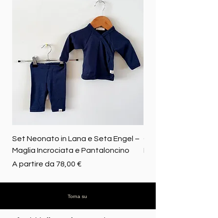
Set Neonato in Lana e Seta Engel –
Coperta baby in 100%
Maglia Incrociata e Pantaloncino
Merino biologica
Prezzo scontato
Prezzo
A partire da
78,00 €
72,50 €
Torna su