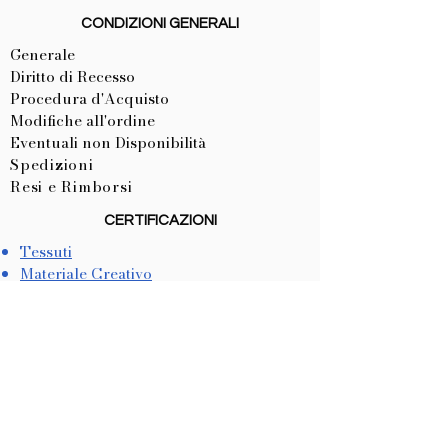
CONDIZIONI GENERALI
Generale
Diritto di Recesso
Procedura d'Acquisto
Modifiche all'ordine
Eventuali non Disponibilità
Spedizioni
Resi e Rimborsi
CERTIFICAZIONI
Tessuti
Materiale Creativo
CE Articoli Personalizzati
LISTA NASCITA
Come Crearla
Come Utilizzarla