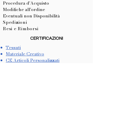
Procedura d'Acquisto
Modifiche all'ordine
Eventuali non Disponibilità
Spedizioni
Resi e Rimborsi
CERTIFICAZIONI
Tessuti
Materiale Creativo
CE Articoli Personalizzati
LISTA NASCITA
Come Crearla
Come Utilizzarla
METODI DI PAGAMENTO
Dichiarazione di Accessibilità
COOKIES & PRIVACY