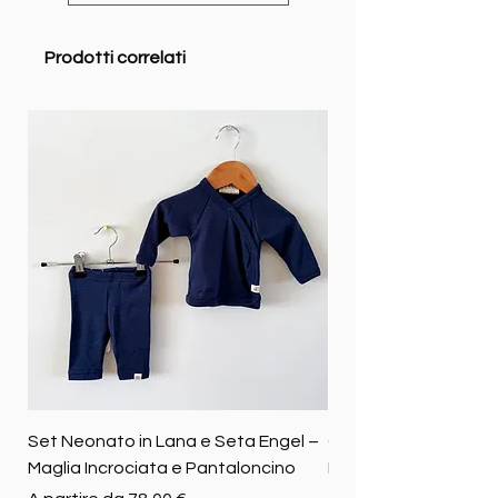
Prodotti correlati
Set Neonato in Lana e Seta Engel –
Coperta baby in 100%
Maglia Incrociata e Pantaloncino
Merino biologica