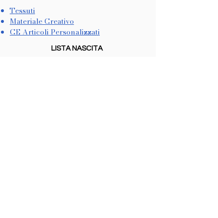
Tessuti
Materiale Creativo
CE Articoli Personalizzati
LISTA NASCITA
Come Crearla
Come Utilizzarla
METODI DI PAGAMENTO
Dichiarazione di Accessibilità
COOKIES & PRIVACY
Trattamento dati personali
Informativa sulla Privacy
In conformità con il CCPA
Non vendiamo informazioni personali