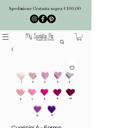
Spedizione Gratuita sopra €100,00
Cuoricini A - Forme