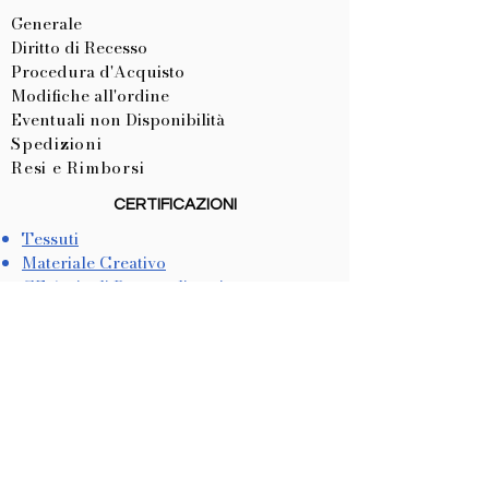
Generale
Diritto di Recesso
Procedura d'Acquisto
Modifiche all'ordine
Eventuali non Disponibilità
Spedizioni
Resi e Rimborsi
CERTIFICAZIONI
Tessuti
Materiale Creativo
CE Articoli Personalizzati
LISTA NASCITA
Come Crearla
Come Utilizzarla
METODI DI PAGAMENTO