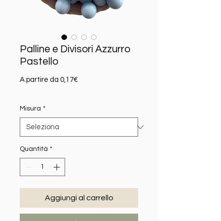
Palline e Divisori Azzurro
Pastello
Prezzo scontato
A partire da
0,17€
Misura
*
Quantità
*
Aggiungi al carrello