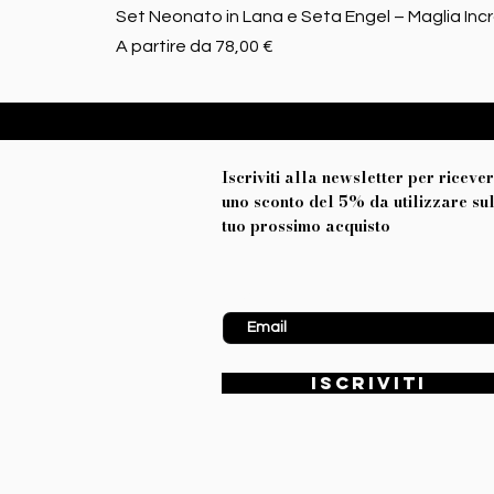
Set Neonato in Lana e Seta Engel – Maglia Inc
Prezzo scontato
A partire da
78,00 €
Iscriviti alla newsletter per riceve
uno sconto del 5% da utilizzare su
tuo prossimo acquisto
Inserisci Email
ISCRIVITI