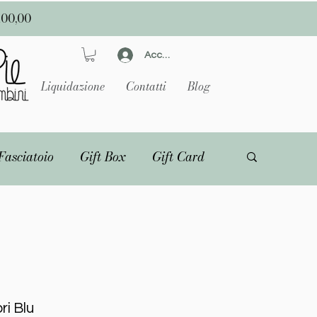
100,00
Accedi
Liquidazione
Contatti
Blog
Fasciatoio
Gift Box
Gift Card
ri Blu