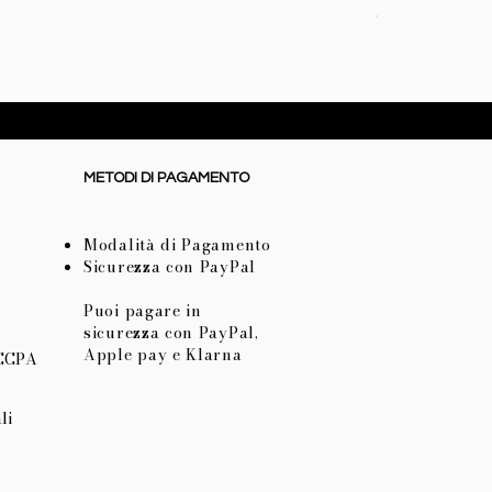
Coperta baby i
Prezzo
72,50 €
METODI DI PAGAMENTO
Modalità di Pagamento
Sicurezza con PayPal
Puoi pagare in
sicurezza con PayPal,
Apple pay e Klarna
 CCPA
li