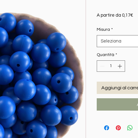
Pr
A partire da
0,17€
Misura
*
Seleziona
Quantità
*
Aggiungi al carre