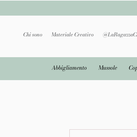
Chi sono
Materiale Creativo
@LaRagazzaC
Abbigliamento
Mussole
Cop