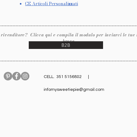
CE Articoli Personalizzati
ore? Clicca qui e compila il modulo per inviarci le tue inf
breve.
B2B
CELL. 351 5156802 |
infomysweetiepie@gmail.com