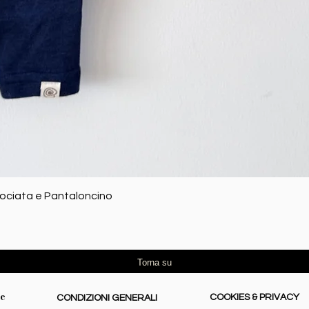
Vista rapida
rociata e Pantaloncino
Torna su
re
COOKIES & PRIVACY
CONDIZIONI GENERALI