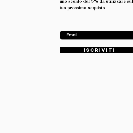
uno sconto del 5% da utilizzare su
tuo prossimo acquisto
Inserisci Email
ISCRIVITI