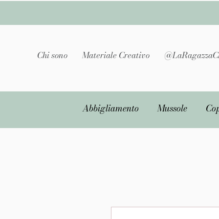
Chi sono
Materiale Creativo
@LaRagazzaC
Abbigliamento
Mussole
Cop