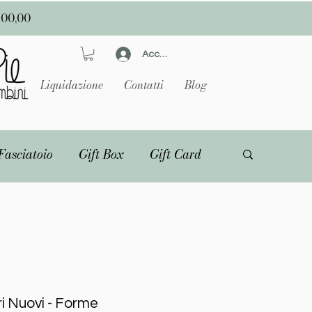
100,00
Accedi
Liquidazione
Contatti
Blog
Fasciatoio
Gift Box
Gift Card
ri Nuovi - Forme