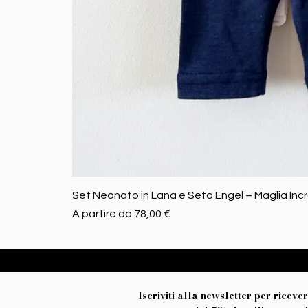
Set Neonato in Lana e Seta Engel – Maglia Inc
Prezzo scontato
A partire da
78,00 €
Iscriviti alla newsletter per riceve