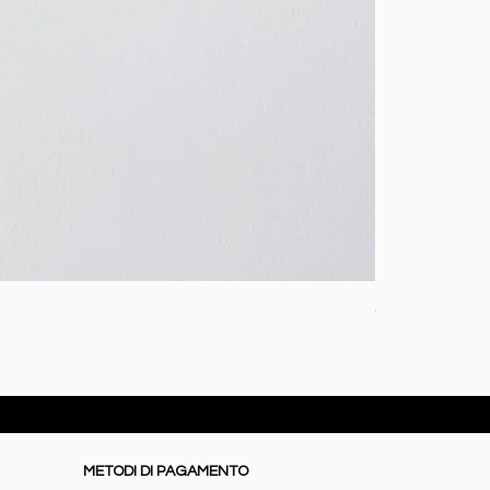
Coperta baby i
Prezzo
72,50 €
METODI DI PAGAMENTO