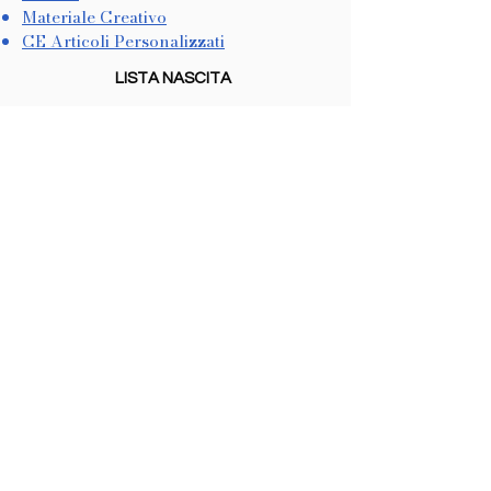
Materiale Creativo
CE Articoli Personalizzati
LISTA NASCITA
Come Crearla
Come Utilizzarla
METODI DI PAGAMENTO
Dichiarazione di Accessibilità
COOKIES & PRIVACY
Trattamento dati personali
Informativa sulla Privacy
In conformità con il CCPA
Non vendiamo informazioni personali