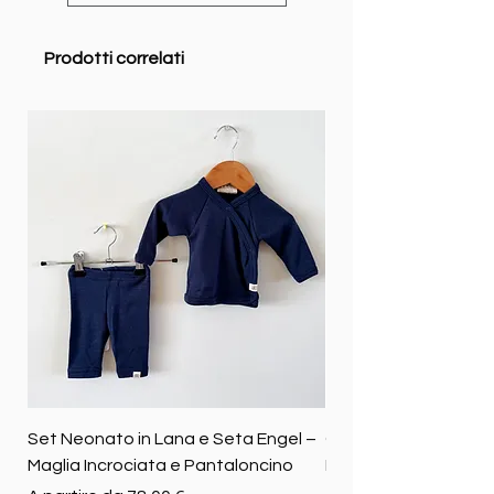
Prodotti correlati
Set Neonato in Lana e Seta Engel –
Coperta baby in 100%
Maglia Incrociata e Pantaloncino
Merino biologica