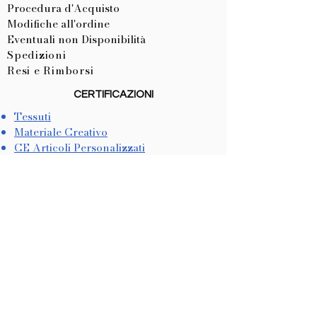
Procedura d'Acquisto
Modifiche all'ordine
Eventuali non Disponibilità
Spedizioni
Resi e Rimborsi
CERTIFICAZIONI
Tessuti
Materiale Creativo
CE Articoli Personalizzati
LISTA NASCITA
Come Crearla
Come Utilizzarla
METODI DI PAGAMENTO
Dichiarazione di Accessibilità
COOKIES & PRIVACY