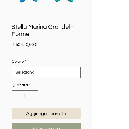
Stella Marina Grandel -
Forme
Prezzo regolare
Prezzo scontato
 1,50 € 
0,60 €
Colore
*
Quantità
*
Aggiungi al carrello
Acquista ora