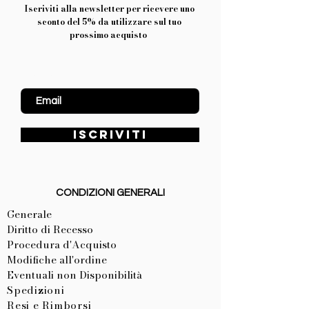
Iscriviti alla newsletter per ricevere uno
sconto del 5% da utilizzare sul tuo
prossimo acquisto
Inserisci Email
ISCRIVITI
CONDIZIONI GENERALI
Generale
Diritto di Recesso
Procedura d'Acquisto
Modifiche all'ordine
Eventuali non Disponibilità
Spedizioni
Resi e Rimborsi