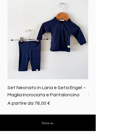
Set Neonato in Lana e Seta Engel –
Coperta baby in 100%
Maglia Incrociata e Pantaloncino
Merino biologica
Prezzo scontato
Prezzo
A partire da
78,00 €
72,50 €
Torna su