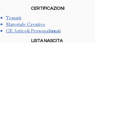
CERTIFICAZIONI
Tessuti
Materiale Creativo
CE Articoli Personalizzati
LISTA NASCITA
Come Crearla
Come Utilizzarla
METODI DI PAGAMENTO
Dichiarazione di Accessibilità
COOKIES & PRIVACY
Trattamento dati personali
Informativa sulla Privacy
In conformità con il CCPA