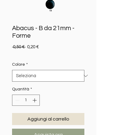
Abacus - B da 21mm -
Forme
Prezzo regolare
Prezzo scontato
 0,50 € 
0,20 €
Colore
*
Quantità
*
Aggiungi al carrello
Acquista ora