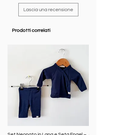
Lascia una recensione
Prodotti correlati
Set Neonato in Lana e Seta Engel –
Coperta baby in 100%