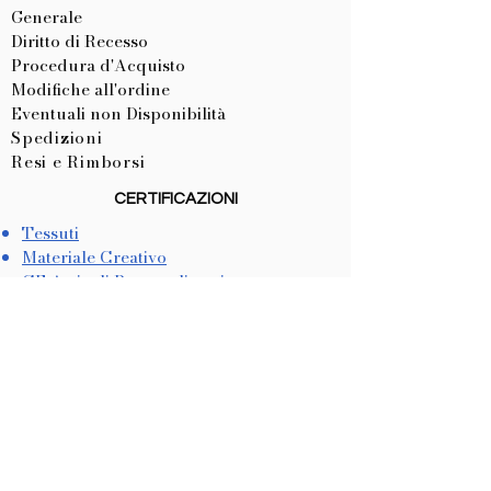
Generale
Diritto di Recesso
Procedura d'Acquisto
Modifiche all'ordine
Eventuali non Disponibilità
Spedizioni
Resi e Rimborsi
CERTIFICAZIONI
Tessuti
Materiale Creativo
CE Articoli Personalizzati
LISTA NASCITA
Come Crearla
Come Utilizzarla
METODI DI PAGAMENTO